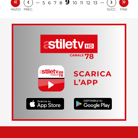
«
»
‹
›
9
…
…
5
6
7
8
10
11
12
13
INIZIO
PREC.
SUCC.
FINE
SCARICA
L’APP