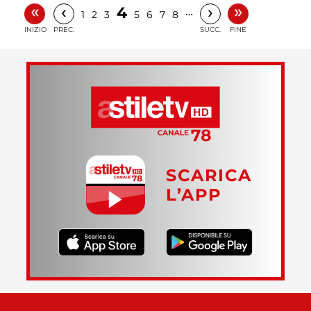
«
»
‹
›
4
…
1
2
3
5
6
7
8
INIZIO
PREC.
SUCC.
FINE
SCARICA
L’APP