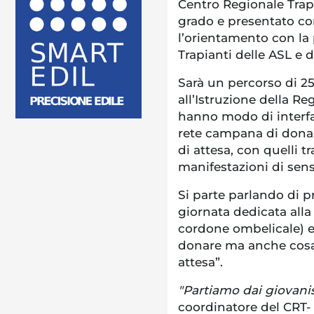
Centro Regionale Trapi
grado e presentato c
l’orientamento con la 
Trapianti delle ASL e 
Sarà un percorso di 25
all’Istruzione della R
hanno modo di interfac
rete campana di donazi
di attesa, con quelli t
manifestazioni di sensi
Si parte parlando di 
giornata dedicata alla
cordone ombelicale) e i
donare ma anche cosa 
attesa”.
"Partiamo dai giovani
coordinatore del CRT-