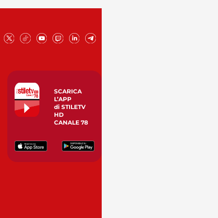
SCARICA
L’APP
di STILETV
HD
CANALE 78