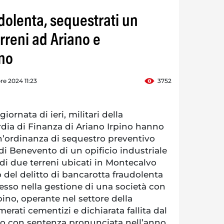
dolenta, sequestrati un
erreni ad Ariano e
ino
re 2024 11:23
3752
ornata di ieri, militari della
ia di Finanza di Ariano Irpino hanno
’ordinanza di sequestro preventivo
i Benevento di un opificio industriale
e di due terreni ubicati in Montecalvo
to del delitto di bancarotta fraudolenta
sso nella gestione di una società con
ino, operante nel settore della
rati cementizi e dichiarata fallita dal
o con sentenza pronunciata nell’anno