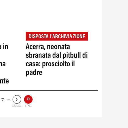
DISPOSTA L'ARCHIVIAZIONE
o in
Acerra, neonata
sbranata dal pitbull di
ima
casa: prosciolto il
padre
ante
»
›
…
7
SUCC.
FINE