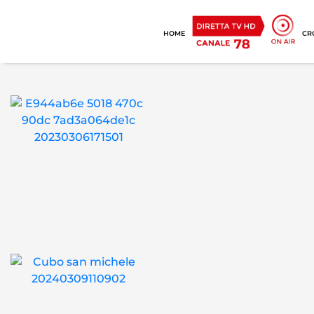
HOME
CR