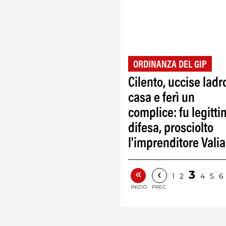
ORDINANZA DEL GIP
Cilento, uccise ladr
casa e ferì un
complice: fu legitt
difesa, prosciolto
l'imprenditore Vali
«
‹
3
1
2
4
5
6
INIZIO
PREC.