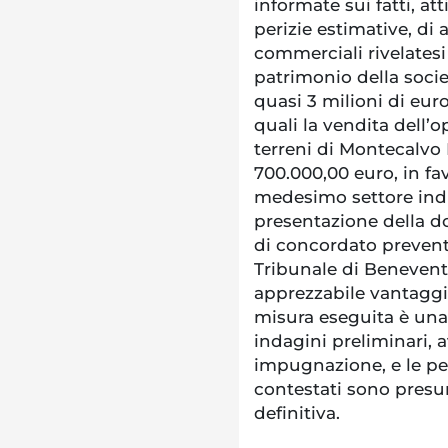
informate sui fatti, at
perizie estimative, di 
commerciali rivelatesi
patrimonio della societ
quasi 3 milioni di euro,
quali la vendita dell’o
terreni di Montecalvo I
700.000,00 euro, in fa
medesimo settore indus
presentazione della 
di concordato prevent
Tribunale di Benevento
apprezzabile vantaggio
misura eseguita è una 
indagini preliminari,
impugnazione, e le per
contestati sono presu
definitiva.