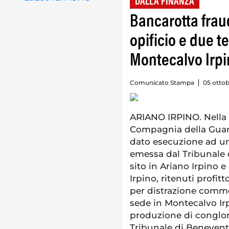
DALLA FINANZA
Bancarotta frau
opificio e due t
Montecalvo Irp
Comunicato Stampa
05 ottob
ARIANO IRPINO. Nella gi
Compagnia della Guard
dato esecuzione ad un
emessa dal Tribunale d
sito in Ariano Irpino 
Irpino, ritenuti profit
per distrazione comme
sede in Montecalvo Irp
produzione di conglome
Tribunale di Benevent