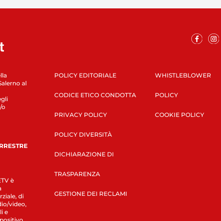
lla
POLICY EDITORIALE
WHISTLEBLOWER
Salerno al
CODICE ETICO CONDOTTA
POLICY
gli
/o
PRIVACY POLICY
COOKIE POLICY
POLICY DIVERSITÀ
ERRESTRE
DICHIARAZIONE DI
TRASPARENZA
LETV è
a
GESTIONE DEI RECLAMI
ziale, di
dio/video,
i e
spositivo