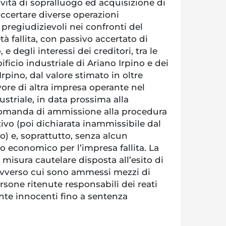
tività di sopralluogo ed acquisizione di
accertare diverse operazioni
 pregiudizievoli nei confronti del
à fallita, con passivo accertato di
 e degli interessi dei creditori, tra le
pificio industriale di Ariano Irpino e dei
rpino, dal valore stimato in oltre
vore di altra impresa operante nel
triale, in data prossima alla
domanda di ammissione alla procedura
ivo (poi dichiarata inammissibile dal
) e, soprattutto, senza alcun
 economico per l’impresa fallita. La
misura cautelare disposta all’esito di
 avverso cui sono ammessi mezzi di
sone ritenute responsabili dei reati
nte innocenti fino a sentenza