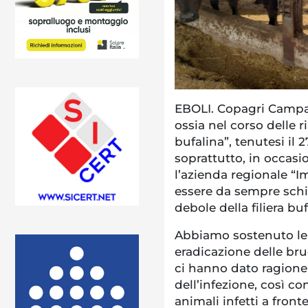
EBOLI. Copagri Campan
ossia nel corso delle r
bufalina”, tenutesi il 
soprattutto, in occa
l’azienda regionale “I
essere da sempre schie
debole della filiera buf
Abbiamo sostenuto le s
eradicazione delle bruc
ci hanno dato ragione, 
dell’infezione, così c
animali infetti a front