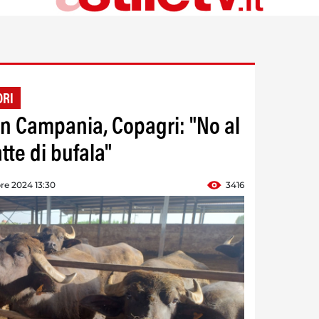
ORI
 in Campania, Copagri: "No al
tte di bufala"
re 2024 13:30
3416