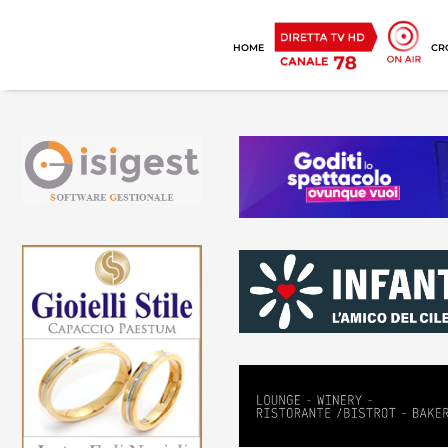
HOME
CR