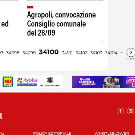
Agropoli, convocazione
 ed
Consiglio comunale
del 28/09
›
34100
…
97
34098
34099
34101
34102
34103
34104
SUCC
lla
POLICY EDITORIALE
WHISTLEBLOWER