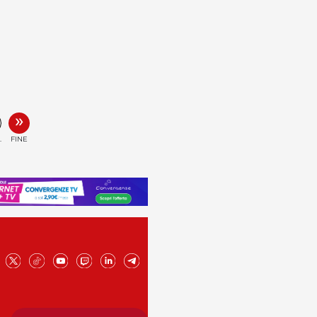
»
.
FINE