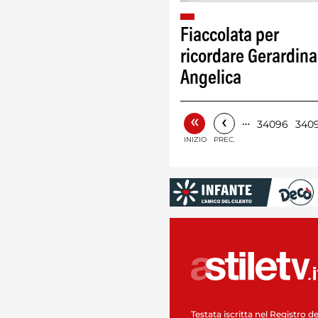
Fiaccolata per
ricordare Gerardina
Angelica
«
‹
…
34096
340
INIZIO
PREC.
Testata iscritta nel Registro de