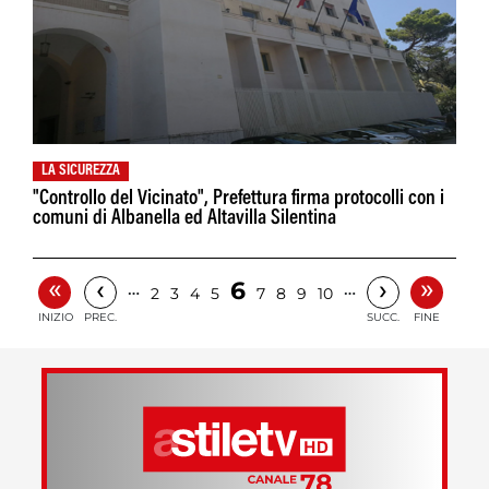
LA SICUREZZA
"Controllo del Vicinato", Prefettura firma protocolli con i
comuni di Albanella ed Altavilla Silentina
«
»
‹
›
6
…
…
2
3
4
5
7
8
9
10
INIZIO
PREC.
SUCC.
FINE