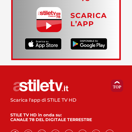
SCARICA
L’APP
Scarica l'app di STILE TV HD
STILE TV HD in onda su:
CANALE 78 DEL DIGITALE TERRESTRE