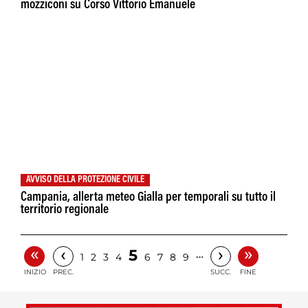
mozziconi su Corso Vittorio Emanuele
AVVISO DELLA PROTEZIONE CIVILE
Campania, allerta meteo Gialla per temporali su tutto il
territorio regionale
«
»
‹
›
5
…
1
2
3
4
6
7
8
9
INIZIO
PREC.
SUCC.
FINE