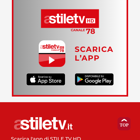
SCARICA
L’APP
Scarica l'app di STILE TV HD