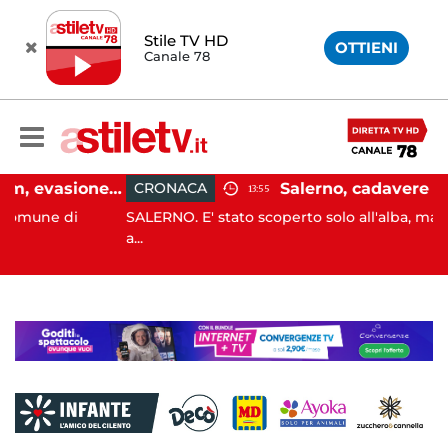
Stile TV HD
OTTIENI
Canale 78
Capaccio Paestum, evasione tassa di soggiorno: scoperte 49 strutture fantasma, elevate 132 sanzioni
CRONACA
13:55
i
SALERNO. E' stato scoperto solo all'alba, ma la sua mor
a...