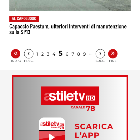
AL CAPOLUOGO
Capaccio Paestum, ulteriori interventi di manutenzione
sulla SP13
«
»
‹
›
5
…
1
2
3
4
6
7
8
9
INIZIO
PREC.
SUCC.
FINE
SCARICA
L’APP