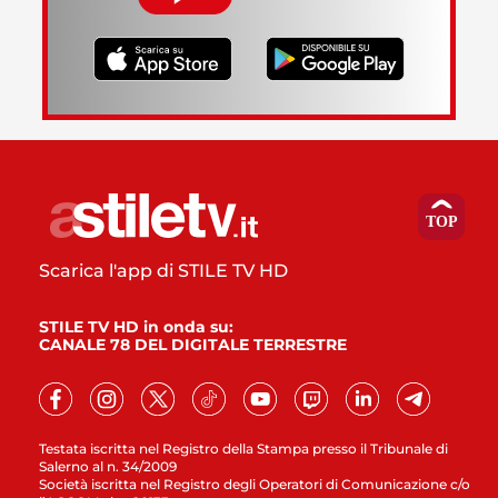
Scarica l'app di STILE TV HD
STILE TV HD in onda su:
CANALE 78 DEL DIGITALE TERRESTRE
Testata iscritta nel Registro della Stampa presso il Tribunale di
Salerno al n. 34/2009
Società iscritta nel Registro degli Operatori di Comunicazione c/o