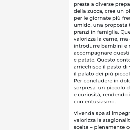
presta a diverse prepar
della zucca, crea un p
per le giornate più fr
umido, una proposta tr
pranzi in famiglia. Qu
valorizza la carne, ma
introdurre bambini e ra
accompagnare questi p
e patate. Questo cont
arricchisce il pasto d
il palato dei più picco
Per concludere in dolc
sorpresa: un piccolo 
e curiosità, rendendo
con entusiasmo.
Vivenda spa si impegn
valorizza la stagionali
scelta – pienamente c