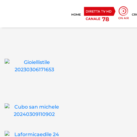
HOME
CR