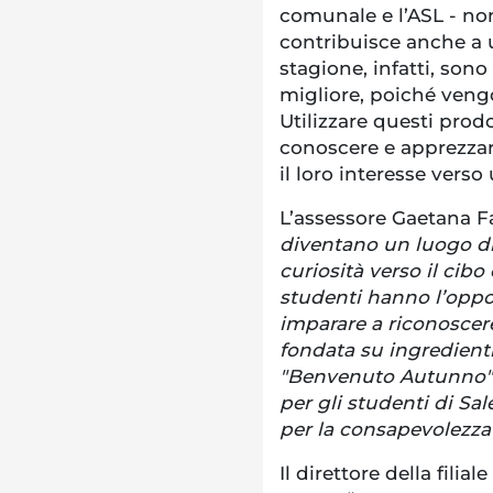
comunale e l’ASL - no
contribuisce anche a u
stagione, infatti, son
migliore, poiché veng
Utilizzare questi prod
conoscere e apprezzar
il loro interesse verso
L’assessore Gaetana Fa
diventano un luogo di
curiosità verso il cibo 
studenti hanno l’oppor
imparare a riconoscere
fondata su ingredienti
"Benvenuto Autunno" 
per gli studenti di Sa
per la consapevolezz
Il direttore della fil