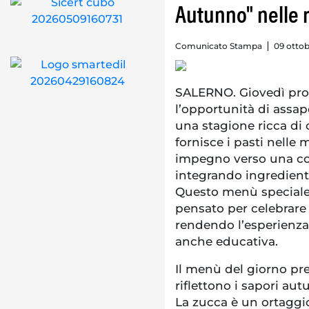
Autunno" nelle 
Comunicato Stampa
09 ottob
SALERNO. Giovedì pros
l’opportunità di assa
una stagione ricca di c
fornisce i pasti nelle
impegno verso una cor
integrando ingredienti 
Questo menù speciale,
pensato per celebrare 
rendendo l’esperienza
anche educativa.
Il menù del giorno pr
riflettono i sapori aut
La zucca è un ortaggio 