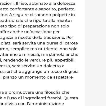
azioni. Il riso, abbinato alla dolcezza
iatto confortante e saporito, perfetto
edde. A seguire ci saranno polpette in
adizionale che riporta alla mente i
esto tipo di preparazione non solo
 offre anche un’occasione per
gazzi a ricette della tradizione. Per
iatti sarà servita una purea di carote
orno, semplice ma nutriente, non solo
i vitamine e minerali, ma stimola anche
li, rendendo le verdure più appetibili.
ezza, sarà servito un dolcetto a
dessert che aggiunge un tocco di gioia
 il pranzo un momento da aspettare
a a promuovere una filosofia che
tà e l’uso di ingredienti freschi. Questa
ondivisa con l’amministrazione