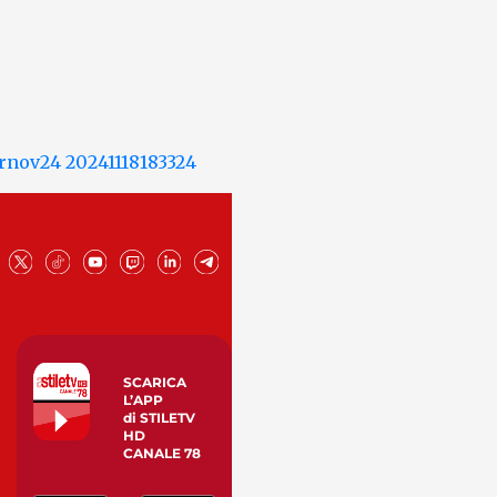
SCARICA
L’APP
di STILETV
HD
CANALE 78