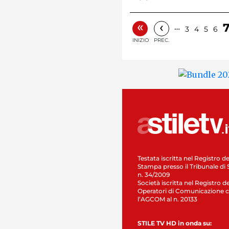
«
‹
…
3
4
5
6
INIZIO
PREC.
Testata iscritta nel Registro de
Stampa presso il Tribunale di 
n. 34/2009
Società iscritta nel Registro de
Operatori di Comunicazione c
l’AGCOM al n. 20133
STILE TV HD in onda su: