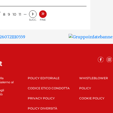
»
›
7
…
8
9
10
11
SUCC.
FINE
lla
POLICY EDITORIALE
WHISTLEBLOWER
Salerno al
CODICE ETICO CONDOTTA
POLICY
gli
/o
PRIVACY POLICY
COOKIE POLICY
POLICY DIVERSITÀ