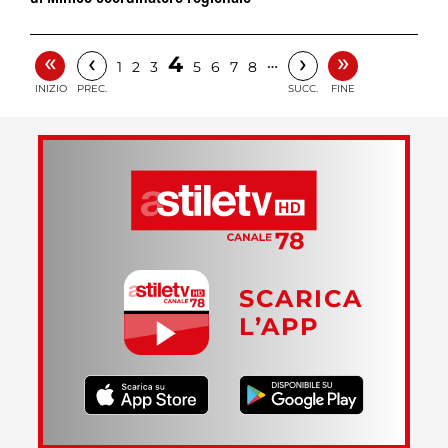
«
»
‹
›
4
…
1
2
3
5
6
7
8
INIZIO
PREC.
SUCC.
FINE
SCARICA
L’APP