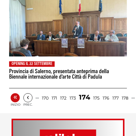
OPENING IL 22 SETTEMBRE
Provincia di Salerno, presentata anteprima della
Biennale internazionale d'arte Città di Padula
«
‹
174
…
…
170
171
172
173
175
176
177
178
INIZIO
PREC.