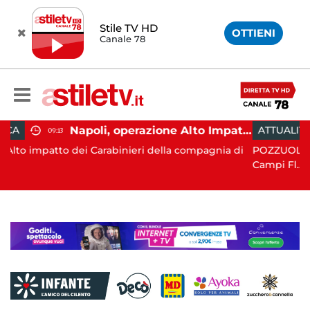
Stile TV HD
OTTIENI
Canale 78
Napoli, operazione Alto Impatto: trovate 252 dosi di droga
ATTUALITÀ
11:05
nieri della compagnia di
POZZUOLI. La terra è tornata a trema
Campi Fl...