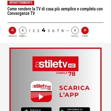
INTRATTENIMENTO
Come rendere la TV di casa più semplice e completa con
Convergenze TV
«
»
‹
›
4
…
1
2
3
5
6
7
8
INIZIO
PREC.
SUCC.
FINE
SCARICA
L’APP