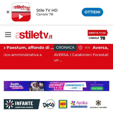
Stile TV HD
OTTIENI
Canale 78
Capaccio Paestum, affondo di Forza Italia: "Paolino è arrivato al capolinea"
CRONACA
11:54
rativa a
AVERSA. I Carabinieri Forestali di Marcianise s
un ...