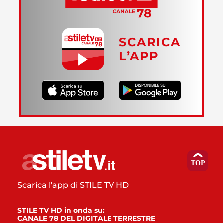
SCARICA
L’APP
Scarica l'app di STILE TV HD
STILE TV HD in onda su:
CANALE 78 DEL DIGITALE TERRESTRE