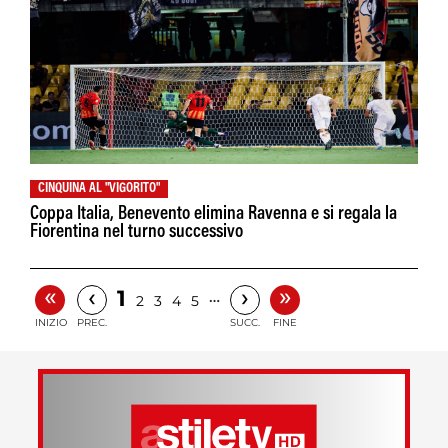
CINQUINA AL "VIGORITO"
Coppa Italia, Benevento elimina Ravenna e si regala la
Fiorentina nel turno successivo
«
»
‹
›
1
…
2
3
4
5
INIZIO
PREC.
SUCC.
FINE