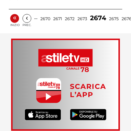
«
‹
2674
…
2670
2671
2672
2673
2675
267
INIZIO
PREC.
SCARICA
L’APP