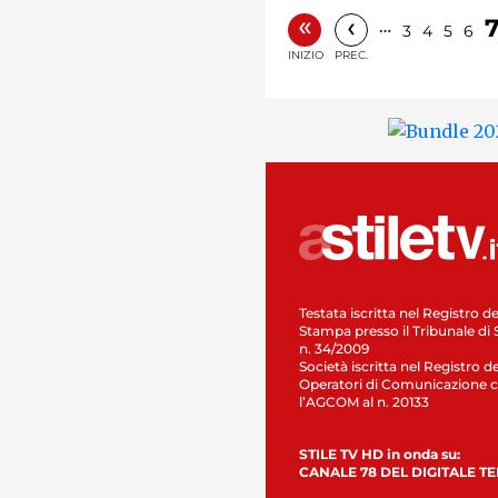
«
‹
…
3
4
5
6
INIZIO
PREC.
Testata iscritta nel Registro de
Stampa presso il Tribunale di 
n. 34/2009
Società iscritta nel Registro de
Operatori di Comunicazione c
l’AGCOM al n. 20133
STILE TV HD in onda su:
CANALE 78 DEL DIGITALE T