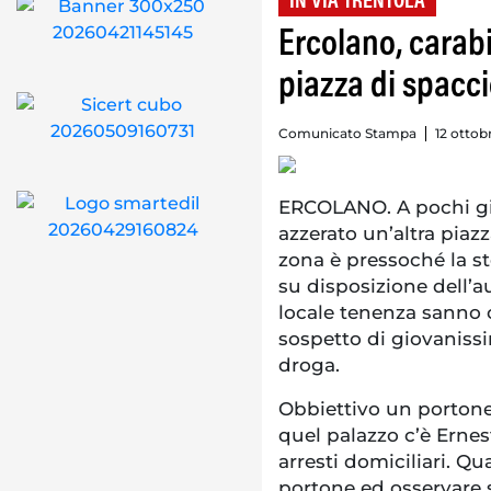
IN VIA TRENTOLA
Ercolano, carabi
piazza di spacci
Comunicato Stampa
12 ottob
ERCOLANO. A pochi gior
azzerato un’altra piaz
zona è pressoché la st
su disposizione dell’aut
locale tenenza sanno c
sospetto di giovanissi
droga.
Obbiettivo un portone i
quel palazzo c’è Erne
arresti domiciliari. Q
portone ed osservare s