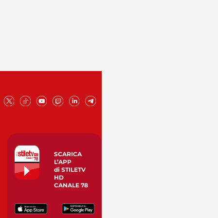
SCARICA
L’APP
di STILETV
HD
CANALE 78