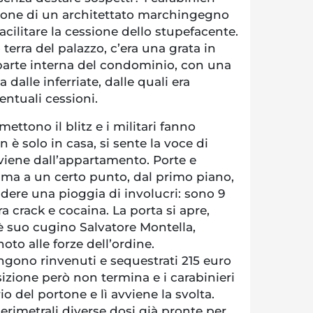
ione di un architettato marchingegno
acilitare la cessione dello stupefacente.
o terra del palazzo, c’era una grata in
 parte interna del condominio, con una
 dalle inferriate, dalle quali era
ventuali cessioni.
mettono il blitz e i militari fanno
n è solo in casa, si sente la voce di
viene dall’appartamento. Porte e
 ma a un certo punto, dal primo piano,
adere una pioggia di involucri: sono 9
a crack e cocaina. La porta si apre,
è suo cugino Salvatore Montella,
oto alle forze dell’ordine.
gono rinvenuti e sequestrati 215 euro
sizione però non termina e i carabinieri
io del portone e lì avviene la svolta.
rimetrali diverse dosi già pronte per