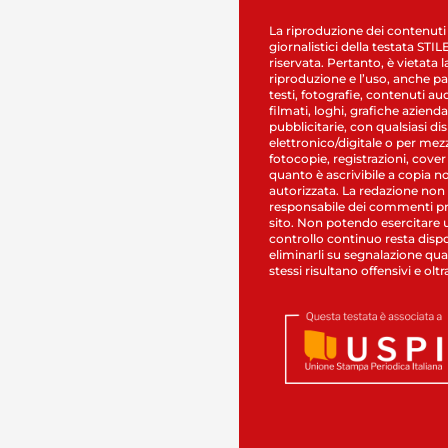
La riproduzione dei contenuti
giornalistici della testata STI
riservata. Pertanto, è vietata l
riproduzione e l’uso, anche par
testi, fotografie, contenuti au
filmati, loghi, grafiche aziendal
pubblicitarie, con qualsiasi di
elettronico/digitale o per mez
fotocopie, registrazioni, cover
quanto è ascrivibile a copia n
autorizzata. La redazione non
responsabile dei commenti pr
sito. Non potendo esercitare 
controllo continuo resta dispo
eliminarli su segnalazione qual
stessi risultano offensivi e oltr