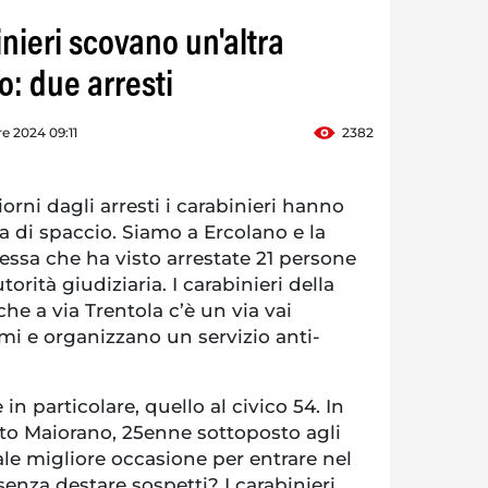
nieri scovano un'altra
o: due arresti
re 2024 09:11
2382
ni dagli arresti i carabinieri hanno
za di spaccio. Siamo a Ercolano e la
essa che ha visto arrestate 21 persone
orità giudiziaria. I carabinieri della
he a via Trentola c’è un via vai
mi e organizzano un servizio anti-
n particolare, quello al civico 54. In
sto Maiorano, 25enne sottoposto agli
uale migliore occasione per entrare nel
enza destare sospetti? I carabinieri