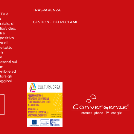
TRASPARENZA
LETV è
a
GESTIONE DEI RECLAMI
ziale, di
dio/video,
i e
spositivo
zo di
 e tutto
on
 è
esenti sul
un
nibile ad
ora gli
aggiosi.