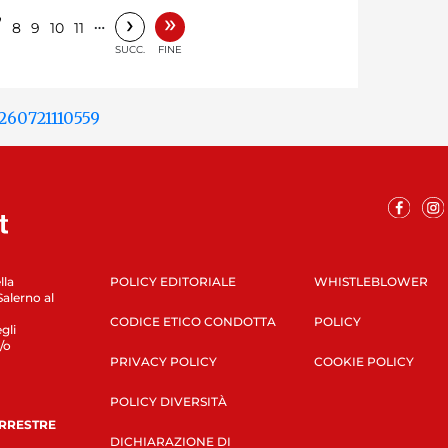
»
›
7
…
8
9
10
11
SUCC.
FINE
lla
POLICY EDITORIALE
WHISTLEBLOWER
Salerno al
CODICE ETICO CONDOTTA
POLICY
gli
/o
PRIVACY POLICY
COOKIE POLICY
POLICY DIVERSITÀ
ERRESTRE
DICHIARAZIONE DI