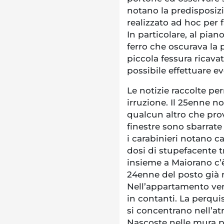
notano la predisposiz
realizzato ad hoc per f
In particolare, al pian
ferro che oscurava la
piccola fessura ricavata
possibile effettuare e
Le notizie raccolte per
irruzione. Il 25enne no
qualcun altro che pro
finestre sono sbarrate
i carabinieri notano c
dosi di stupefacente tr
insieme a Maiorano c’
24enne del posto già n
Nell’appartamento ven
in contanti. La perqui
si concentrano nell’atr
Nascoste nelle mura pe