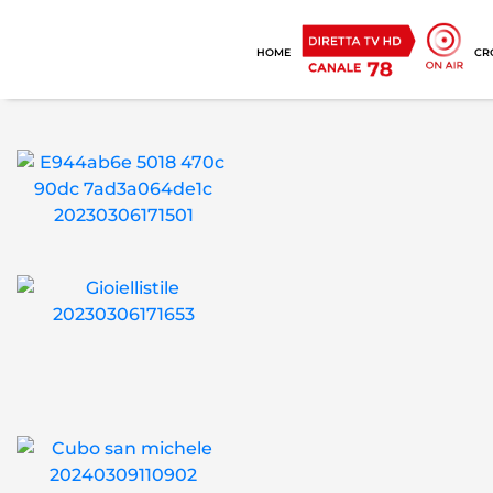
HOME
CR