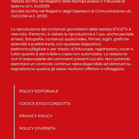
Testata iscritta nel Registro della Stampa presso il Tribunale di
Salerno al n. 34/2009
Società iscritta nel Registro degli Operatori di Comunicazione c/o
l’AGCOM al n. 20133
La riproduzione dei contenuti giornalistici della testata STILETV è
riservata. Pertanto, è vietata la riproduzione e l’uso, anche parziale,
di testi, fotografie, contenuti audio/video, filmati, loghi, grafiche
aziendali e pubblicitarie, con qualsiasi dispositivo
elettronico/digitale o per mezzo di fotocopie, registrazioni, cover e
tutto quanto è ascrivibile a copia non autorizzata. La redazione
non è responsabile dei commenti presenti sul sito. Non potendo
esercitare un controllo continuo resta disponibile ad eliminarli su
segnalazione qualora gli stessi risultano offensivi e oltraggiosi.
POLICY EDITORIALE
CODICE ETICO CONDOTTA
PRIVACY POLICY
POLICY DIVERSITÀ