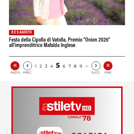
8 E 9 AGOSTO
Festa della Cipolla di Vatolla, Premio "Onion 2026"
all'imprenditrice Mafalda Inglese
«
»
‹
›
5
…
1
2
3
4
6
7
8
9
INIZIO
PREC.
SUCC.
FINE