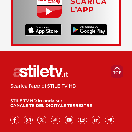
SCARICA
L’APP
Scarica l'app di STILE TV HD
STILE TV HD in onda su:
CANALE 78 DEL DIGITALE TERRESTRE