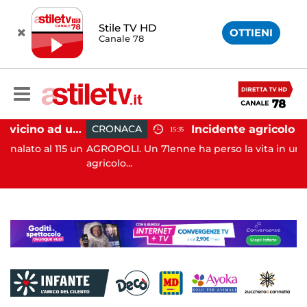
Stile TV HD
OTTIENI
Canale 78
Salerno, incendio vicino ad un traliccio: tempestivi i soccorsi
CRONACA
15:35
115 un
AGROPOLI. Un 71enne ha perso la vita in un incidente
agricolo...