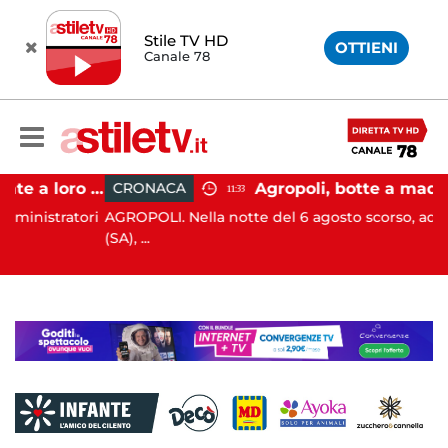
Stile TV HD
OTTIENI
Canale 78
Firme digitali utilizzate a loro insaputa: 9 indagati nel Vallo di Diano
Agropoli, botte a madre e sorella per ottenere denaro: 31enne in carcere
CRONACA
11:33
atori
AGROPOLI. Nella notte del 6 agosto scorso, ad Agropoli
(SA), ...