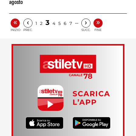
agosto
«
»
‹
›
3
…
1
2
4
5
6
7
INIZIO
PREC.
SUCC.
FINE
SCARICA
L’APP