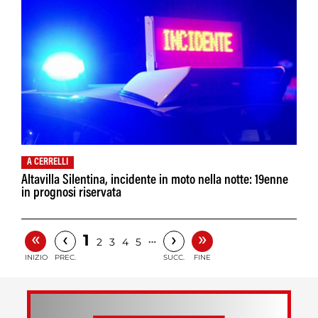
A CERRELLI
Altavilla Silentina, incidente in moto nella notte: 19enne
in prognosi riservata
«
»
‹
›
1
…
2
3
4
5
INIZIO
PREC.
SUCC.
FINE