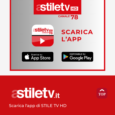
SCARICA
L’APP
Scarica l'app di STILE TV HD