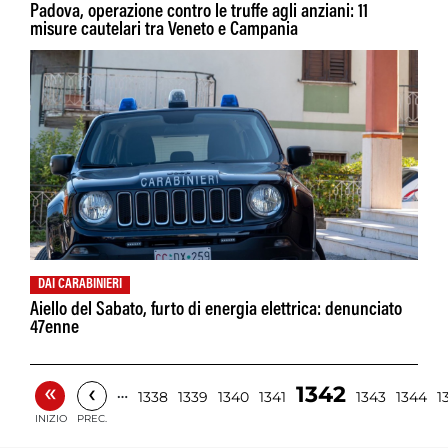
Padova, operazione contro le truffe agli anziani: 11
misure cautelari tra Veneto e Campania
DAI CARABINIERI
Aiello del Sabato, furto di energia elettrica: denunciato
47enne
«
‹
1342
…
1338
1339
1340
1341
1343
1344
1
INIZIO
PREC.