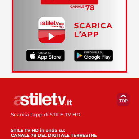
SCARICA
L’APP
Scarica l'app di STILE TV HD
STILE TV HD in onda su:
CANALE 78 DEL DIGITALE TERRESTRE