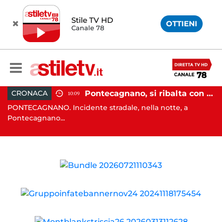
Stile TV HD
OTTIENI
Canale 78
raffollato nel centro storico: maxi sanzione e trasferimento ospiti
Pontecagnano, si ribalta con l'auto alla rotatoria: giovane ferito
CRONACA
10:09
PONTECAGNANO. Incidente stradale, nella notte, a
C
Pontecagnano...
Ca