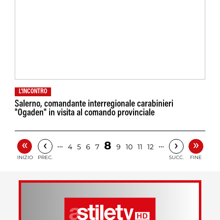
L'INCONTRO
Salerno, comandante interregionale carabinieri
"Ogaden" in visita al comando provinciale
«
»
‹
›
8
…
…
4
5
6
7
9
10
11
12
INIZIO
PREC.
SUCC.
FINE