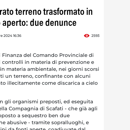
rato terreno trasformato in
lo aperto: due denunce
re 2024 16:36
2593
i Finanza del Comando Provinciale di
i controlli in materia di prevenzione e
i in materia ambientale, nei giorni scorsi
ti un terreno, confinante con alcuni
ato illecitamente come discarica a cielo
con gli organismi preposti, ed eseguita
lla Compagnia di Scafati - che già agli
ttoposto a sequestro ben due
che abusive - tramite sopralluoghi, e
ni da fonti aperte, coadiuvate dal