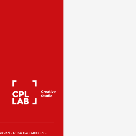
rved - P. Iva 04814100659 -