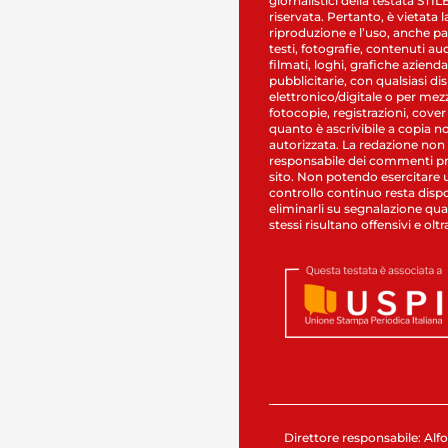
giornalistici della testata STI
riservata. Pertanto, è vietata l
riproduzione e l’uso, anche par
testi, fotografie, contenuti au
filmati, loghi, grafiche aziendal
pubblicitarie, con qualsiasi di
elettronico/digitale o per mez
fotocopie, registrazioni, cover
quanto è ascrivibile a copia n
autorizzata. La redazione non
responsabile dei commenti pr
sito. Non potendo esercitare 
controllo continuo resta dispo
eliminarli su segnalazione qual
stessi risultano offensivi e oltr
Direttore responsabile: Alfo