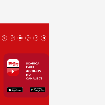
SCARICA
L’APP
di STILETV
HD
CANALE 78