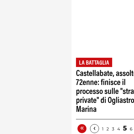
LA BATTAGLIA
Castellabate, assolto
72enne: finisce il
processo sulle "str
private" di Ogliastr
Marina
«
‹
5
1
2
3
4
6