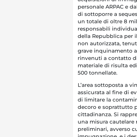
personale ARPAC e dall
di sottoporre a sequest
un totale di oltre 8 mi
responsabili individua
della Repubblica per il 
non autorizzata, tenut
grave inquinamento amb
rinvenuti a contatto di
materiale di risulta ed
500 tonnellate.
L’area sottoposta a vi
assicurata al fine di ev
di limitare la contamina
decoro e soprattutto p
cittadinanza. Si rapp
una misura cautelare r
preliminari, avverso 
impugnazione, e i des