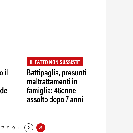
IL FATTO NON SUSSISTE
 il
Battipaglia, presunti
maltrattamenti in
ade
famiglia: 46enne
o
assolto dopo 7 anni
»
›
…
7
8
9