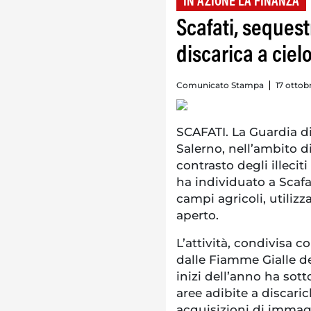
IN AZIONE LA FINANZA
Scafati, sequest
discarica a cie
Comunicato Stampa
17 ottob
SCAFATI. La Guardia d
Salerno, nell’ambito d
contrasto degli illecit
ha individuato a Scafa
campi agricoli, utilizz
aperto.
L’attività, condivisa 
dalle Fiamme Gialle de
inizi dell’anno ha so
aree adibite a discari
acquisizioni di immagi