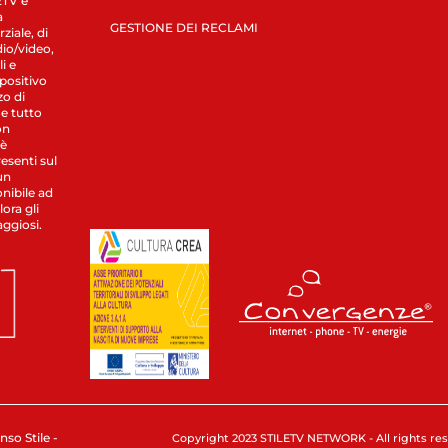
LETV è
a
GESTIONE DEI RECLAMI
ziale, di
dio/video,
i e
spositivo
zo di
 e tutto
on
 è
esenti sul
un
nibile ad
ora gli
aggiosi.
nso Stile -
Copyright 2023 STILETV NETWORK - All rights rese