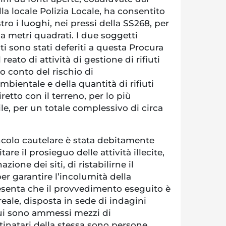
a locale Polizia Locale, ha consentito
ro i luoghi, nei pressi della SS268, per
la metri quadrati. I due soggetti
ti sono stati deferiti a questa Procura
reato di attività di gestione di rifiuti
o conto del rischio di
ientale e della quantità di rifiuti
retto con il terreno, per lo più
ile, per un totale complessivo di circa
ncolo cautelare è stata debitamente
itare il prosieguo delle attività illecite,
zione dei siti, di ristabilirne il
er garantire l’incolumità della
resenta che il provvedimento eseguito è
eale, disposta in sede di indagini
cui sono ammessi mezzi di
tinatari della stessa sono persone