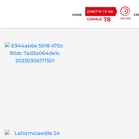
HOME
CR