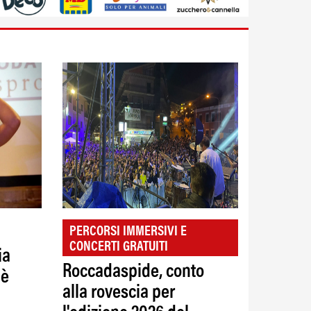
PERCORSI IMMERSIVI E
CONCERTI GRATUITI
ia
Roccadaspide, conto
 è
alla rovescia per