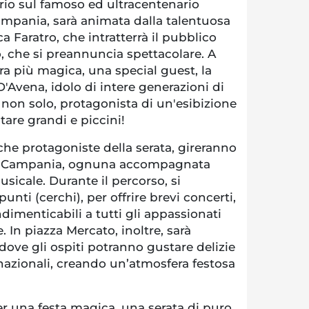
pario sul famoso ed ultracentenario
mpania, sarà animata dalla talentuosa
a Faratro, che intratterrà il pubblico
, che si preannuncia spettacolare. A
ra più magica, una special guest, la
D'Avena, idolo di intere generazioni di
non solo, protagonista di un'esibizione
are grandi e piccini!
che protagoniste della serata, gireranno
ma Campania, ognuna accompagnata
sicale. Durante il percorso, si
unti (cerchi), per offrire brevi concerti,
imenticabili a tutti gli appassionati
. In piazza Mercato, inoltre, sarà
 dove gli ospiti potranno gustare delizie
ernazionali, creando un’atmosfera festosa
per una festa magica, una serata di puro