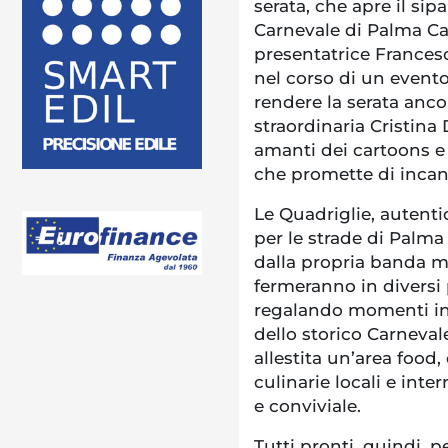
serata, che apre il si
Carnevale di Palma Ca
presentatrice Francesc
nel corso di un evento
rendere la serata anco
straordinaria Cristina 
amanti dei cartoons e 
che promette di incant
Le Quadriglie, autenti
per le strade di Pal
dalla propria banda mu
fermeranno in diversi p
regalando momenti ind
dello storico Carnevale
allestita un’area food,
culinarie locali e int
e conviviale.
Tutti pronti, quindi, 