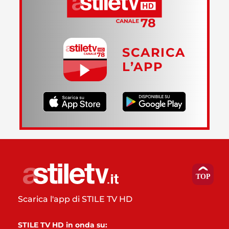
SCARICA
L’APP
Scarica l'app di STILE TV HD
STILE TV HD in onda su: