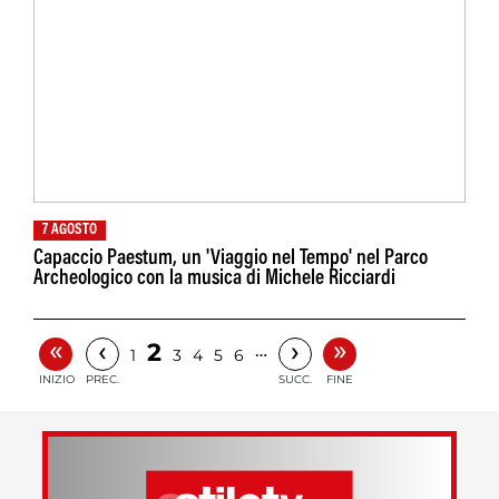
7 AGOSTO
Capaccio Paestum, un 'Viaggio nel Tempo' nel Parco
Archeologico con la musica di Michele Ricciardi
«
»
‹
›
2
…
1
3
4
5
6
INIZIO
PREC.
SUCC.
FINE