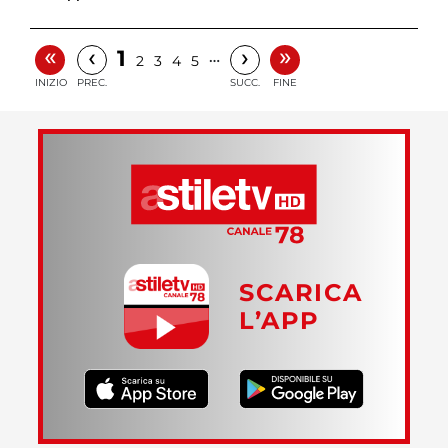
«
»
‹
›
1
…
2
3
4
5
INIZIO
PREC.
SUCC.
FINE
SCARICA
L’APP