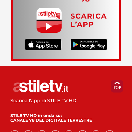
SCARICA
L’APP
Scarica l'app di STILE TV HD
STILE TV HD in onda su:
CANALE 78 DEL DIGITALE TERRESTRE