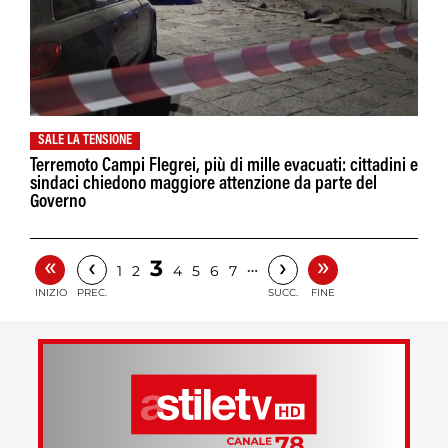
SALE LA TENSIONE
Terremoto Campi Flegrei, più di mille evacuati: cittadini e
sindaci chiedono maggiore attenzione da parte del
Governo
«
»
‹
›
3
…
1
2
4
5
6
7
INIZIO
PREC.
SUCC.
FINE