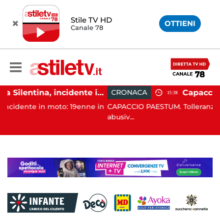
Stile TV HD
OTTIENI
Canale 78
Altavilla Silentina, incidente in moto nella notte: 19enne in prognosi riservata
CRONACA
15:38
to: 19enne in
CAPACCIO PAESTUM. Tolleranza zero contro l'oc
abusiv...