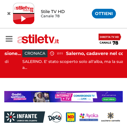
Stile TV HD
OTTIENI
Canale 78
Capaccio Paestum, evasione tassa di soggiorno: scoperte 49 strutture fantasma, elevate 132 sanzioni
Salerno, cadavere nel cortile di un palazzo: indaga la Polizia
CRONACA
13:55
SALERNO. E' stato scoperto solo all'alba, ma la sua morte 
a...