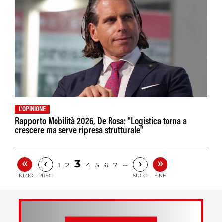
L'OPINIONE
Rapporto Mobilità 2026, De Rosa: "Logistica torna a
crescere ma serve ripresa strutturale"
«
»
‹
›
3
…
1
2
4
5
6
7
INIZIO
PREC.
SUCC.
FINE