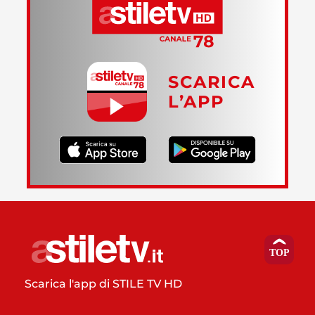
SCARICA
L’APP
Scarica l'app di STILE TV HD