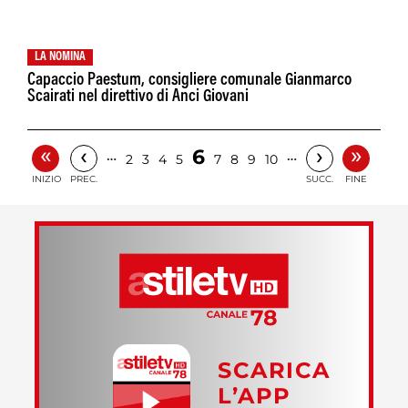
LA NOMINA
Capaccio Paestum, consigliere comunale Gianmarco
Scairati nel direttivo di Anci Giovani
«
»
‹
›
6
…
…
2
3
4
5
7
8
9
10
INIZIO
PREC.
SUCC.
FINE
SCARICA
L’APP