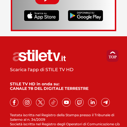
Scarica l'app di STILE TV HD
STILE TV HD in onda su:
CANALE 78 DEL DIGITALE TERRESTRE
Testata iscritta nel Registro della Stampa presso il Tribunale di
Salerno al n. 34/2009
Società iscritta nel Registro degli Operatori di Comunicazione c/o