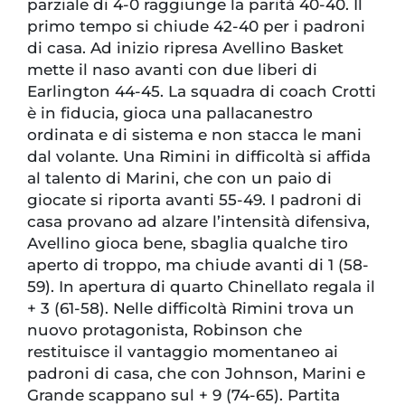
parziale di 4-0 raggiunge la parità 40-40. Il
primo tempo si chiude 42-40 per i padroni
di casa. Ad inizio ripresa Avellino Basket
mette il naso avanti con due liberi di
Earlington 44-45. La squadra di coach Crotti
è in fiducia, gioca una pallacanestro
ordinata e di sistema e non stacca le mani
dal volante. Una Rimini in difficoltà si affida
al talento di Marini, che con un paio di
giocate si riporta avanti 55-49. I padroni di
casa provano ad alzare l’intensità difensiva,
Avellino gioca bene, sbaglia qualche tiro
aperto di troppo, ma chiude avanti di 1 (58-
59). In apertura di quarto Chinellato regala il
+ 3 (61-58). Nelle difficoltà Rimini trova un
nuovo protagonista, Robinson che
restituisce il vantaggio momentaneo ai
padroni di casa, che con Johnson, Marini e
Grande scappano sul + 9 (74-65). Partita