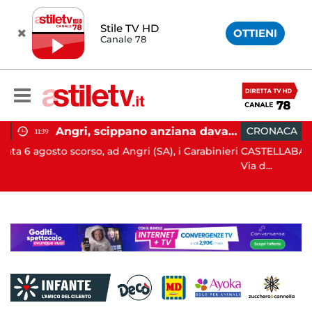
Stile TV HD
OTTIENI
Canale 78
Angri, scippano anziana davanti ad un negozio: tre arresti
CRONACA
05:42
ngri (SA), i Carabinieri
CASTELLABATE. Ha perso il controllo d
Via d...