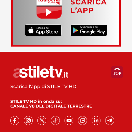
SCARICA
L’APP
Scarica l'app di STILE TV HD
STILE TV HD in onda su:
CANALE 78 DEL DIGITALE TERRESTRE