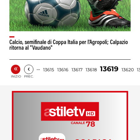
Calcio, semifinale di Coppa Italia per l'Agropoli; Calpazio
ritorna al "Vaudano"
«
‹
13619
…
13615
13616
13617
13618
13620
1
INIZIO
PREC.