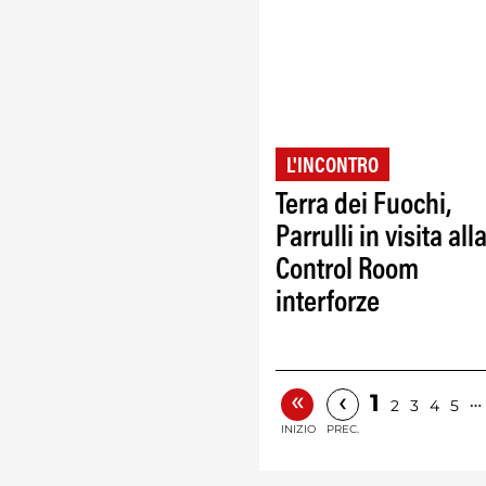
L'INCONTRO
Terra dei Fuochi,
Parrulli in visita all
Control Room
interforze
«
‹
1
…
2
3
4
5
INIZIO
PREC.