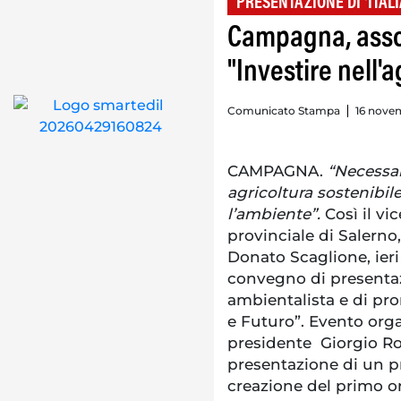
PRESENTAZIONE DI 'ITALI
Campagna, assoc
"Investire nell'a
Comunicato Stampa
16 nove
CAMPAGNA.
“Necessar
agricoltura sostenibil
l’ambiente”.
Così il v
provinciale di Salerno,
Donato Scaglione, ier
convegno di presentaz
ambientalista e di pro
e Futuro”. Evento organ
presidente Giorgio Ro
presentazione di un p
creazione del primo or