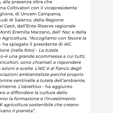
 alla presenza oltre che
ana Coltivatori con il vicepresidente
glione, di Uncem Campania,
tudi di Salerno, della Regione
l Cesit, dell’Ente Riserve regionale
onti Eremita Marzano, dell' Nsc e della
 Agricoltura.
“Accogliamo con favore la
- ha spiegato il presidente di AIC
lione
(nella foto)
-
La tutela
to-è una grande scommessa a cui tutti,
gricoltori, sono chiamati a rispondere
azioni e scelte. L’AIC è al fianco degli
sociazioni ambientaliste perché proprio
 prime sentinelle a tutela dell’ambiente,
interne. L’obiettivo
- ha aggiunto
re a diffondere la cultura dello
rso la formazione e l’investimento
i agricoltura sostenibile che creano
vano il pianeta”.