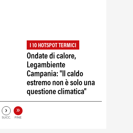
I 10 HOTSPOT TERMICI
Ondate di calore,
a
Legambiente
Campania: "Il caldo
estremo non è solo una
questione climatica"
»
›
SUCC.
FINE