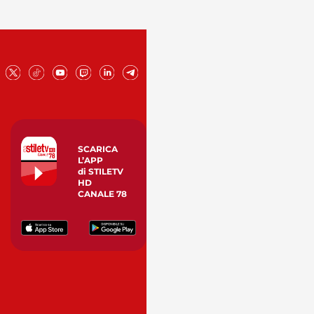
SCARICA
L’APP
di STILETV
HD
CANALE 78