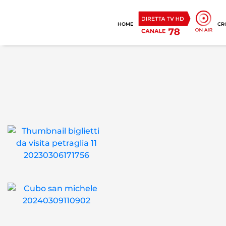
HOME
CR