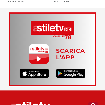
INIZIO
PREC.
SUCC.
FINE
SCARICA
L’APP