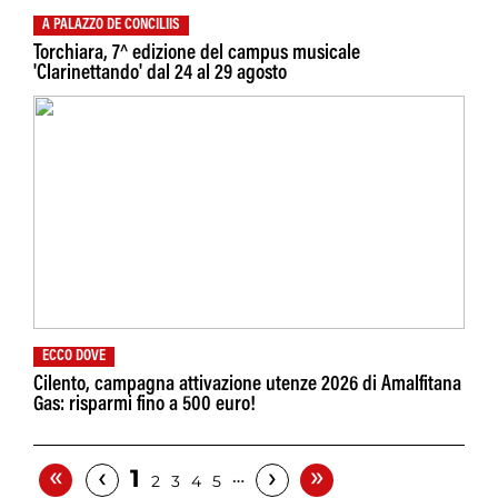
A PALAZZO DE CONCILIIS
Torchiara, 7^ edizione del campus musicale
'Clarinettando' dal 24 al 29 agosto
ECCO DOVE
Cilento, campagna attivazione utenze 2026 di Amalfitana
Gas: risparmi fino a 500 euro!
«
»
‹
›
1
…
2
3
4
5