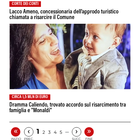
CORTE DEI CONTI
Lacco Ameno, concessionaria dell'approdo turistico
chiamata a risarcire il Comune
CIRCA 1,5 MLN DI EURO
Dramma Caliendo, trovato accordo sul risarcimento tra
famiglia e "Monaldi"
«
»
‹
›
1
…
2
3
4
5
INIZIO
PREC.
SUCC.
FINE