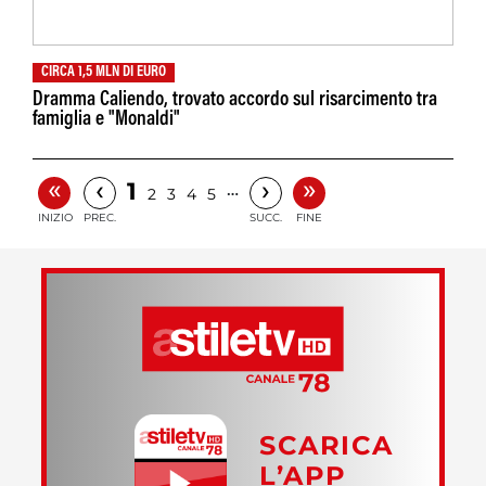
CIRCA 1,5 MLN DI EURO
Dramma Caliendo, trovato accordo sul risarcimento tra
famiglia e "Monaldi"
«
»
‹
›
1
…
2
3
4
5
INIZIO
PREC.
SUCC.
FINE
SCARICA
L’APP