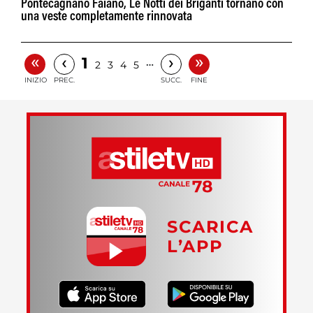
Pontecagnano Faiano, Le Notti dei Briganti tornano con
una veste completamente rinnovata
«
»
‹
›
1
…
2
3
4
5
INIZIO
PREC.
SUCC.
FINE
SCARICA
L’APP