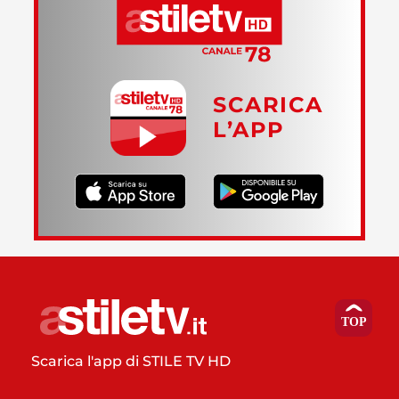
SCARICA
L’APP
Scarica l'app di STILE TV HD