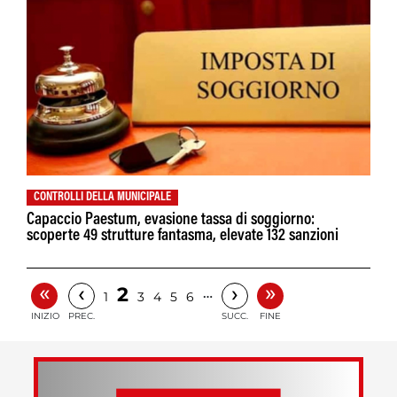
CONTROLLI DELLA MUNICIPALE
Capaccio Paestum, evasione tassa di soggiorno:
scoperte 49 strutture fantasma, elevate 132 sanzioni
«
»
‹
›
2
…
1
3
4
5
6
INIZIO
PREC.
SUCC.
FINE