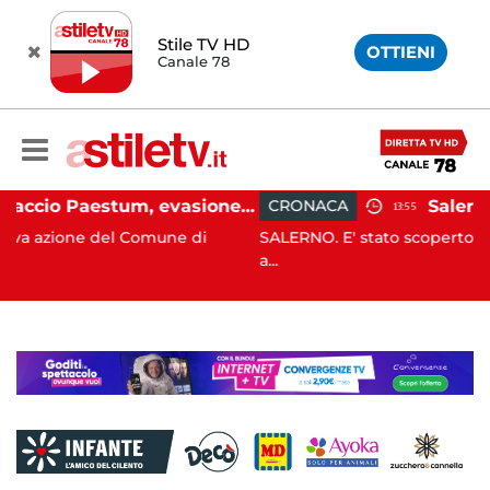
Stile TV HD
OTTIENI
Canale 78
Capaccio Paestum, evasione tassa di soggiorno: scoperte 49 strutture fantasma, elevate 132 sanzioni
CRONACA
13:55
l Comune di
SALERNO. E' stato scoperto solo all'alba, ma
a...