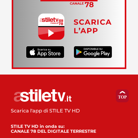
SCARICA
L’APP
Scarica l'app di STILE TV HD
STILE TV HD in onda su:
CANALE 78 DEL DIGITALE TERRESTRE