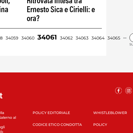
oli,
Ritrovata intesa tra
zina
Ernesto Sica e Cirielli: e
ora?
34061
…
58
34059
34060
34062
34063
34064
34065
SU
lla
POLICY EDITORIALE
WHISTLEBLOWER
Salerno al
CODICE ETICO CONDOTTA
POLICY
gli
/o