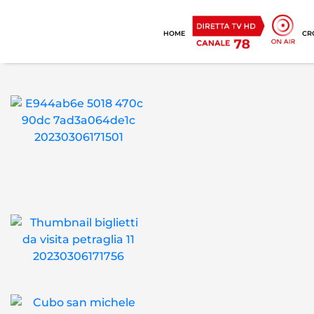
HOME
CR