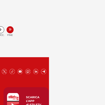
»
›
CC.
FINE
SCARICA
L’APP
di STILETV