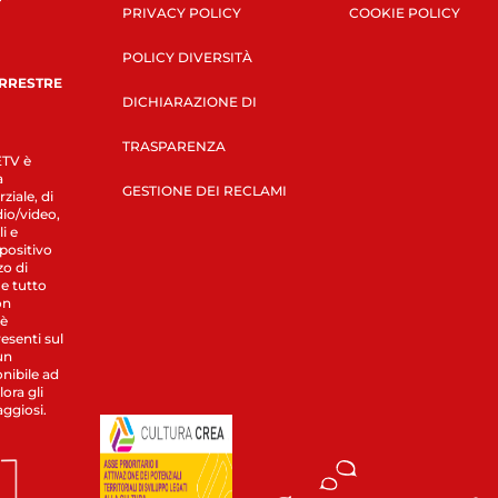
PRIVACY POLICY
COOKIE POLICY
POLICY DIVERSITÀ
ERRESTRE
DICHIARAZIONE DI
TRASPARENZA
LETV è
a
GESTIONE DEI RECLAMI
ziale, di
dio/video,
i e
spositivo
zo di
 e tutto
on
 è
esenti sul
un
nibile ad
ora gli
aggiosi.