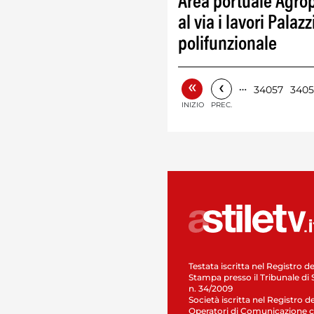
Area portuale Agrop
al via i lavori Palaz
polifunzionale
«
‹
…
34057
340
INIZIO
PREC.
Testata iscritta nel Registro de
Stampa presso il Tribunale di 
n. 34/2009
Società iscritta nel Registro de
Operatori di Comunicazione c