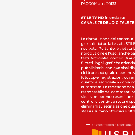
l’AGCOM al n. 20133
STILE TV HD in onda su:
CANALE 78 DEL DIGITALE T
La riproduzione dei contenuti
giornalistici della testata STI
riservata. Pertanto, è vietata l
riproduzione e l’uso, anche par
testi, fotografie, contenuti au
filmati, loghi, grafiche aziendal
pubblicitarie, con qualsiasi di
elettronico/digitale o per mez
fotocopie, registrazioni, cover
quanto è ascrivibile a copia n
autorizzata. La redazione non
responsabile dei commenti pr
sito. Non potendo esercitare 
controllo continuo resta dispo
eliminarli su segnalazione qual
stessi risultano offensivi e oltr