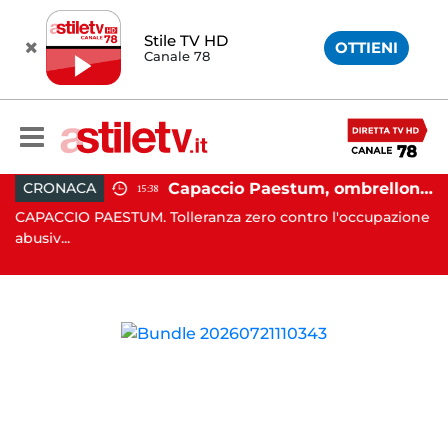
Stile TV HD
OTTIENI
Canale 78
 in moto nella notte: 19enne in prognosi riservata
Capaccio Paestum, ombrellone selvaggio: blitz della Municipale, sgomberate tutte le spiagge libere
CRONACA
15:38
in
CAPACCIO PAESTUM. Tolleranza zero contro l'occupazione
C
abusiv...
dr