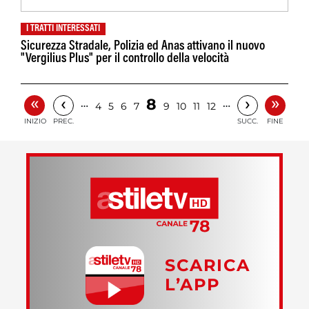
I TRATTI INTERESSATI
Sicurezza Stradale, Polizia ed Anas attivano il nuovo
"Vergilius Plus" per il controllo della velocità
«
»
‹
›
8
…
…
4
5
6
7
9
10
11
12
INIZIO
PREC.
SUCC.
FINE
SCARICA
L’APP