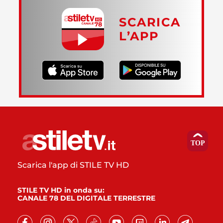
SCARICA
L’APP
Scarica l'app di STILE TV HD
STILE TV HD in onda su:
CANALE 78 DEL DIGITALE TERRESTRE