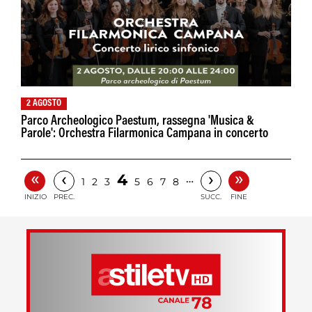
2 AGOSTO
Parco Archeologico Paestum, rassegna 'Musica &
Parole': Orchestra Filarmonica Campana in concerto
«
»
‹
›
4
…
1
2
3
5
6
7
8
INIZIO
PREC.
SUCC.
FINE