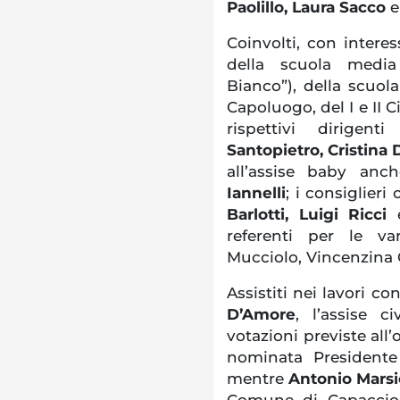
Paolillo, Laura Sacco
Coinvolti, con interes
della scuola media
Bianco”), della scuo
Capoluogo, del I e II C
rispettivi dirigent
Santopietro, Cristina
all’assise baby anche
Iannelli
; i consiglier
Barlotti, Luigi Ricci
referenti per le var
Mucciolo, Vincenzina 
Assistiti nei lavori co
D’Amore
, l’assise c
votazioni previste all
nominata Presidente
mentre
Antonio Mars
Comune di Capaccio 