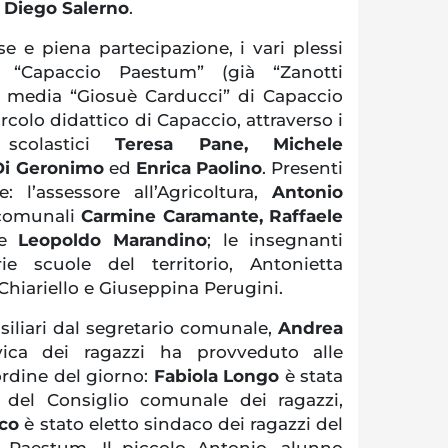
e
Diego Salerno
.
se e piena partecipazione, i vari plessi
 “Capaccio Paestum” (già “Zanotti
la media “Giosuè Carducci” di Capaccio
ircolo didattico di Capaccio, attraverso i
i scolastici
Teresa Pane, Michele
 Di Geronimo
ed
Enrica Paolino
. Presenti
: l’assessore all’Agricoltura,
Antonio
i comunali
Carmine Caramante, Raffaele
e
Leopoldo Marandino
; le insegnanti
ie scuole del territorio, Antonietta
Chiariello e Giuseppina Perugini.
nsiliari dal segretario comunale,
Andrea
ivica dei ragazzi ha provveduto alle
’ordine del giorno:
Fabiola Longo
è stata
 del Consiglio comunale dei ragazzi,
ico
è stato eletto sindaco dei ragazzi del
Paestum. Il piccolo Antonio, alunno