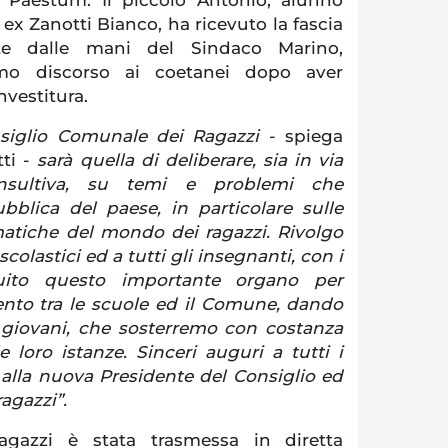
x Zanotti Bianco, ha ricevuto la fascia
nte dalle mani del Sindaco Marino,
mo discorso ai coetanei dopo aver
investitura.
nsiglio Comunale dei Ragazzi
- spiega
ti -
sarà quella di deliberare, sia in via
nsultiva, su temi e problemi che
bblica del paese, in particolare sulle
matiche del mondo dei ragazzi. Rivolgo
scolastici ed a tutti gli insegnanti, con i
tuito questo importante organo per
mento tra le scuole ed il Comune, dando
 giovani, che sosterremo con costanza
 loro istanze. Sinceri auguri a tutti i
e alla nuova Presidente del Consiglio ed
agazzi”.
ragazzi è stata trasmessa in diretta