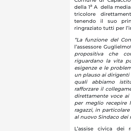
a
della 1
A della media e
tricolore direttame
tenendo il suo pri
ringraziato tutti per l’
“La funzione del Co
l’assessore Guglielmot
propositiva che co
riguardano la vita pu
esigenze e le proble
un plauso ai dirigenti 
quali abbiamo isti
rafforzare il collega
direttamente voce ai
per meglio recepire le
ragazzi, in particolar
al nuovo Sindaco dei r
L’assise civica dei 