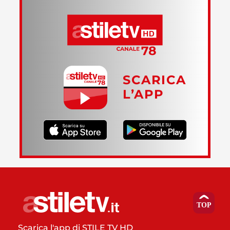
SCARICA
L’APP
Scarica l'app di STILE TV HD