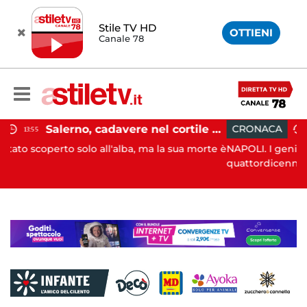
Stile TV HD
OTTIENI
Canale 78
Salerno, cadavere nel cortile di un palazzo: indaga la Polizia
CRONACA
13:05
 all'alba, ma la sua morte è
NAPOLI. I genitori di Martina Carbon
quattordicenne uc...