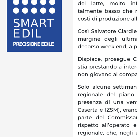
del latte, molto inf
talmente basso che ri
costi di produzione all
Così Salvatore Ciardi
margine degli ultimi
decorso week end, a pr
Dispiace, prosegue C
stia prestando a inter
non giovano al compa
Solo alcune settimane
regionale del piano 
presenza di una vent
Caserta e IZSM), eran
parte del Commissar
rispetto all’operato 
regionale, che, negli