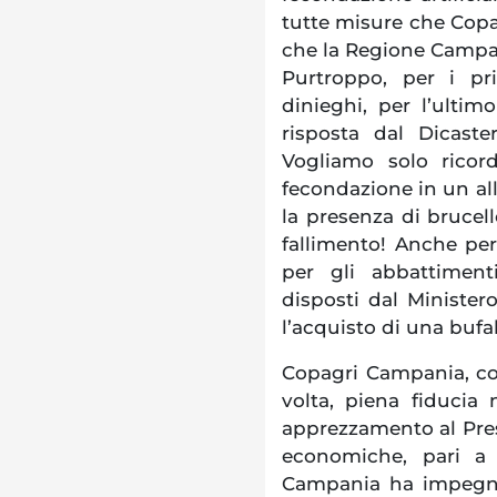
tutte misure che Cop
che la Regione Campani
Purtroppo, per i pr
dinieghi, per l’ulti
risposta dal Dicast
Vogliamo solo ricor
fecondazione in un a
la presenza di brucell
fallimento! Anche perc
per gli abbattiment
disposti dal Minister
l’acquisto di una bufala
Copagri Campania, co
volta, piena fiducia 
apprezzamento al Pres
economiche, pari a 
Campania ha impegnat