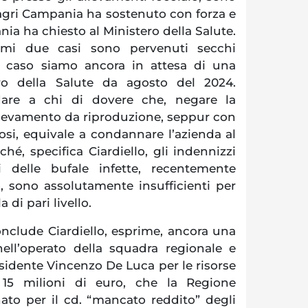
agri Campania ha sostenuto con forza e
a ha chiesto al Ministero della Salute.
imi due casi sono pervenuti secchi
mo caso siamo ancora in attesa di una
ero della Salute da agosto del 2024.
dare a chi di dovere che, negare la
llevamento da riproduzione, seppur con
osi, equivale a condannare l’azienda al
hé, specifica Ciardiello, gli indennizzi
i delle bufale infette, recentemente
o, sono assolutamente insufficienti per
 di pari livello.
nclude Ciardiello, esprime, ancora una
nell’operato della squadra regionale e
idente Vincenzo De Luca per le risorse
15 milioni di euro, che la Regione
o per il cd. “mancato reddito” degli