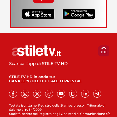
Scarica l'app di STILE TV HD
STILE TV HD in onda su:
CANALE 78 DEL DIGITALE TERRESTRE
Testata iscritta nel Registro della Stampa presso il Tribunale di
Salerno al n. 34/2009
Società iscritta nel Registro degli Operatori di Comunicazione c/o