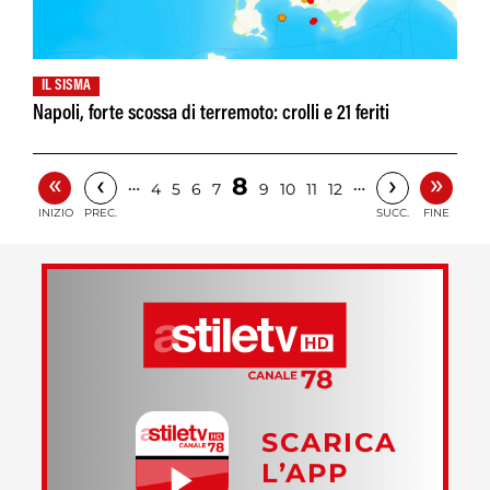
IL SISMA
Napoli, forte scossa di terremoto: crolli e 21 feriti
«
»
‹
›
8
…
…
4
5
6
7
9
10
11
12
INIZIO
PREC.
SUCC.
FINE
SCARICA
L’APP