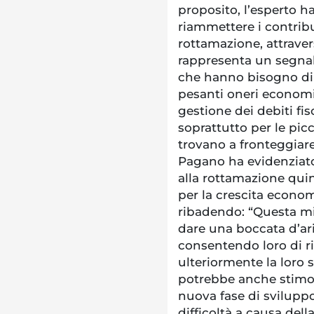
proposito, l’esperto ha
riammettere i contrib
rottamazione, attraver
rappresenta un segnale
che hanno bisogno di l
pesanti oneri economic
gestione dei debiti fis
soprattutto per le pic
trovano a fronteggiare 
Pagano ha evidenziat
alla rottamazione qui
per la crescita econom
ribadendo: “Questa mi
dare una boccata d’aria
consentendo loro di r
ulteriormente la loro s
potrebbe anche stimola
nuova fase di svilupp
difficoltà a causa dell