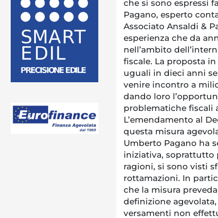
che si sono espressi 
Pagano, esperto conta
Associato Ansaldi & Pa
esperienza che da anni
nell’ambito dell’inter
fiscale. La proposta i
uguali in dieci anni se
venire incontro a milio
dando loro l’opportuni
problematiche fiscali
L’emendamento al Dec
questa misura agevola
Umberto Pagano ha sot
iniziativa, soprattutto
ragioni, si sono visti 
rottamazioni. In parti
che la misura preveda 
definizione agevolata
versamenti non effettu