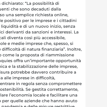
 dichiarato: “La possibilità di
uenti che sono decaduti dalla
so una semplice richiesta online,
 positivo per le imprese e i cittadini
iquidità e di un nuovo inizio, senza
i derivanti da sanzioni e interessi. La
cali diventa così più accessibile,
cole e medie imprese che, spesso, si
difficoltà di natura finanziaria”. Inoltre,
o come la proposta di riammissione
nquies offra un’importante opportunità
ica e la stabilizzazione delle imprese,
sura potrebbe davvero contribuire a
 alle imprese in difficoltà,
ientrare in regola senza compromettere
ostenibilità. Se gestita correttamente,
re l’economia locale e facilitare una
o per quelle aziende che hanno avuto
a pandemia e delle misure restrittive.