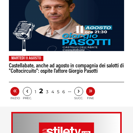
MARTEDÌ 11 AGOSTO
Castellabate, anche ad agosto in compagnia dei salotti di
"Coltocircuito": ospite l'attore Giorgio Pasotti
«
»
‹
›
2
…
1
3
4
5
6
INIZIO
PREC.
SUCC.
FINE