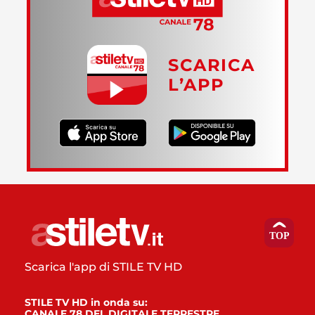
SCARICA
L’APP
Scarica l'app di STILE TV HD
STILE TV HD in onda su:
CANALE 78 DEL DIGITALE TERRESTRE