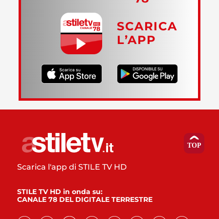
SCARICA
L’APP
Scarica l'app di STILE TV HD
STILE TV HD in onda su:
CANALE 78 DEL DIGITALE TERRESTRE