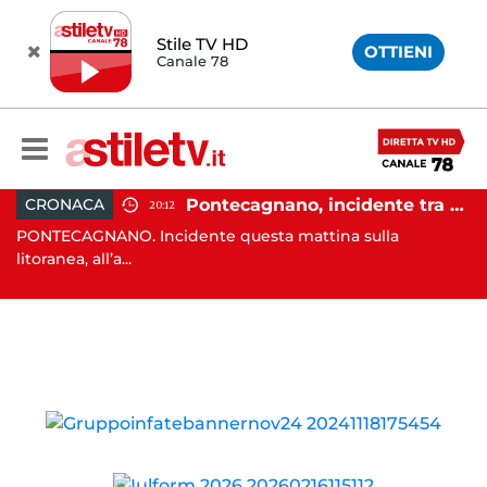
Stile TV HD
OTTIENI
Canale 78
e cambio di passo e nuova stagione politica"
Pontecagnano, incidente tra due auto: 4 feriti
CRONACA
20:12
PONTECAGNANO. Incidente questa mattina sulla
CA
litoranea, all’a...
lor