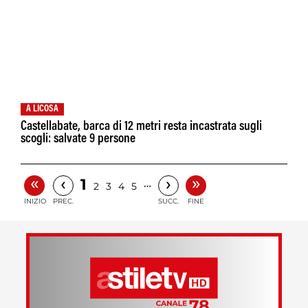
A LICOSA
Castellabate, barca di 12 metri resta incastrata sugli
scogli: salvate 9 persone
«
»
‹
›
1
…
2
3
4
5
INIZIO
PREC.
SUCC.
FINE