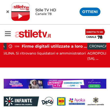
Stile TV HD
OTTIENI
Canale 78
Firme digitali utilizzate a loro insaputa: 9 indagati nel Vallo di Diano
CRONACA
11:33
quidatori e amministratori
AGROPOLI. Nella notte del 6 agosto
(SA), ...