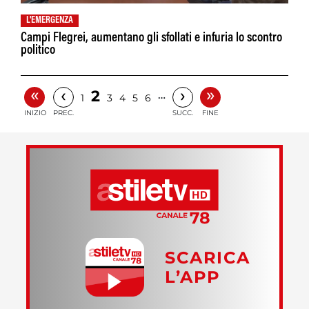
L'EMERGENZA
Campi Flegrei, aumentano gli sfollati e infuria lo scontro
politico
«
»
‹
›
2
…
1
3
4
5
6
INIZIO
PREC.
SUCC.
FINE
SCARICA
L’APP