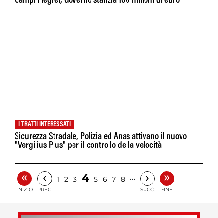
Campi Flegrei, Governo stanzia 100 milioni di euro
I TRATTI INTERESSATI
Sicurezza Stradale, Polizia ed Anas attivano il nuovo
"Vergilius Plus" per il controllo della velocità
«
»
‹
›
4
…
1
2
3
5
6
7
8
INIZIO
PREC.
SUCC.
FINE