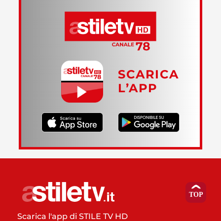
SCARICA
L’APP
Scarica l'app di STILE TV HD