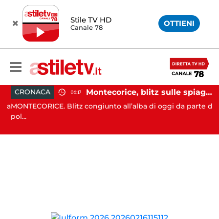
Stile TV HD
OTTIENI
Canale 78
 Mutalipassi e Rizzo incontrano Fico: “Intesa per potenziare servizi”
Montecorice, blitz sulle spiagge libere: sequestrati oltre 300 ombrelloni e lettini lasciati sull’arenile
CRONACA
06:17
nta
MONTECORICE. Blitz congiunto all’alba di oggi da parte di
C
pol...
il 