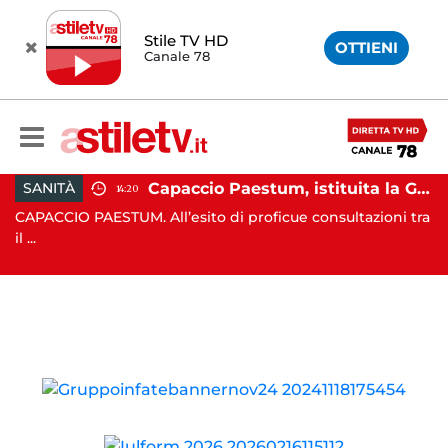
Stile TV HD
OTTIENI
Canale 78
assi e Rizzo incontrano Fico: “Intesa per potenziare servizi”
Capaccio Paestum, istituita la Guardia Medica Turistica presso il Psaut di Piazza Santini
SANITÀ
14:20
nta
CAPACCIO PAESTUM. All’esito di proficue consultazioni tra
CA
il ...
fi