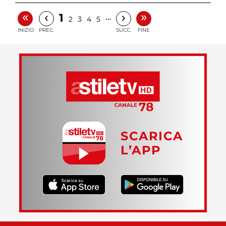
«
»
‹
›
1
…
2
3
4
5
INIZIO
PREC.
SUCC.
FINE
SCARICA
L’APP