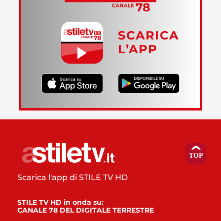
SCARICA
L’APP
Scarica l'app di STILE TV HD
STILE TV HD in onda su:
CANALE 78 DEL DIGITALE TERRESTRE