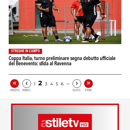
STREGHE IN CAMPO
Coppa Italia, turno preliminare segna debutto ufficiale
del Benevento: sfida al Ravenna
«
»
‹
›
2
…
1
3
4
5
6
INIZIO
PREC.
SUCC.
FINE