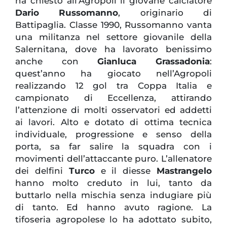
ha chiesto all’Agropoli il giovane calciatore
Dario Russomanno
, originario di
Battipaglia. Classe 1990, Russomanno vanta
una militanza nel settore giovanile della
Salernitana, dove ha lavorato benissimo
anche con
Gianluca Grassadonia
:
quest’anno ha giocato nell’Agropoli
realizzando 12 gol tra Coppa Italia e
campionato di Eccellenza, attirando
l’attenzione di molti osservatori ed addetti
ai lavori. Alto e dotato di ottima tecnica
individuale, progressione e senso della
porta, sa far salire la squadra con i
movimenti dell’attaccante puro. L’allenatore
dei delfini
Turco
e il diesse
Mastrangelo
hanno molto creduto in lui, tanto da
buttarlo nella mischia senza indugiare più
di tanto. Ed hanno avuto ragione. La
tifoseria agropolese lo ha adottato subito,