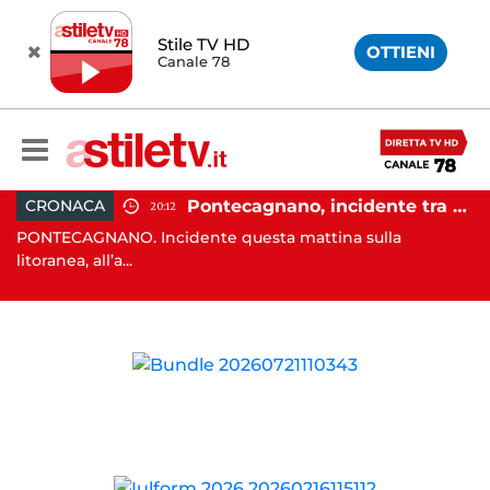
Stile TV HD
OTTIENI
Canale 78
e cambio di passo e nuova stagione politica"
Pontecagnano, incidente tra due auto: 4 feriti
CRONACA
20:12
PONTECAGNANO. Incidente questa mattina sulla
CA
litoranea, all’a...
lor