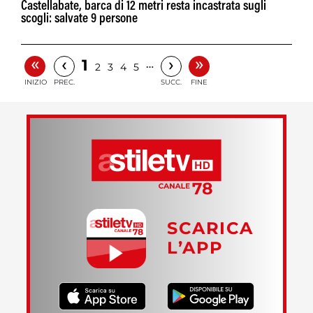
Castellabate, barca di 12 metri resta incastrata sugli
scogli: salvate 9 persone
«
»
‹
›
1
…
2
3
4
5
INIZIO
PREC.
SUCC.
FINE
SCARICA
L’APP